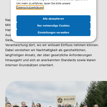
Um mehr zu erfahren, lesen Sie bitte unsere
Datenschutzerklärung
.
Alle akzeptieren
Nachhaltigkeit ist für Bacher Systems Ausdruck gelebter
Mitverantwortung und fest in unserem unternehmerischen
Nur notwendige Cookies
Handeln verankert. Als IT Dienstleister denken wir die
Einstellungen verwalten
Auswirkungen unserer Entscheidungen auf Umwelt,
Gesellschaft und Wirtschaft bewusst mit und übernehmen
Verantwortung dort, wo wir wirksam Einfluss nehmen können.
Dabei verstehen wir Nachhaltigkeit als ganzheitlichen,
langfristigen Ansatz, der über gesetzliche Anforderungen
hinausgeht und sich an anerkannten Standards sowie klaren
internen Grundsätzen orientiert.