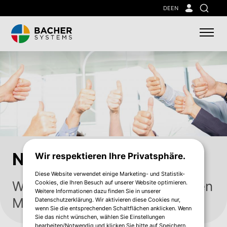
Skip
DE
EN
Suche
to
main
content
Nachhaltigkeit
Wir respektieren Ihre Privatsphäre.
Diese Website verwendet einige Marketing- und Statistik-
Wir denken nachhaltig, wir leben
Cookies, die Ihren Besuch auf unserer Website optimieren.
Weitere Informationen dazu finden Sie in unserer
Mitverantwortung.
Datenschutzerklärung. Wir aktivieren diese Cookies nur,
wenn Sie die entsprechenden Schaltflächen anklicken. Wenn
Sie das nicht wünschen, wählen Sie Einstellungen
bearbeiten/Notwendig und klicken Sie bitte auf Speichern.