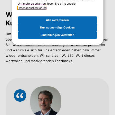
Um mehr zu erfahren, lesen Sie bitte unsere
Datenschutzerklärung
.
Wortwörtlich - Einige
Alle akzeptieren
Kundenstimmen
Nur notwendige Cookies
Um Ihnen einen Einblick in unsere tägliche Arbeit zu geben,
Einstellungen verwalten
überlassen wir gerne unseren Kunden die Bühne. Hier erfahren
Sie, was Unternehmen über uns sagen, wovon sie profitieren
und warum sie sich für uns entschieden haben bzw. immer
wieder entscheiden. Wir schätzen Wort für Wort dieses
wertvollen und motivierenden Feedbacks.