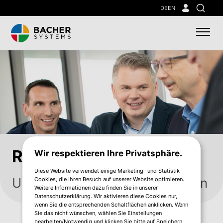
Skip
DE
EN
Suche
to
main
content
Referenzen
Wir respektieren Ihre Privatsphäre.
Diese Website verwendet einige Marketing- und Statistik-
Unternehmen, die uns vertrauen
Cookies, die Ihren Besuch auf unserer Website optimieren.
Weitere Informationen dazu finden Sie in unserer
Datenschutzerklärung. Wir aktivieren diese Cookies nur,
wenn Sie die entsprechenden Schaltflächen anklicken. Wenn
Sie das nicht wünschen, wählen Sie Einstellungen
bearbeiten/Notwendig und klicken Sie bitte auf Speichern.