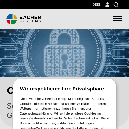
Skip
DE
EN
Suche
to
main
content
Cybersecurity
Wir respektieren Ihre Privatsphäre.
Diese Website verwendet einige Marketing- und Statistik-
Schützen Sie Ihre
Cookies, die Ihren Besuch auf unserer Website optimieren.
Weitere Informationen dazu finden Sie in unserer
Geschäftsprozesse
Datenschutzerklärung. Wir aktivieren diese Cookies nur,
wenn Sie die entsprechenden Schaltflächen anklicken. Wenn
Sie das nicht wünschen, wählen Sie Einstellungen
bearbeiten/Notwendig und klicken Sie bitte auf Speichern.