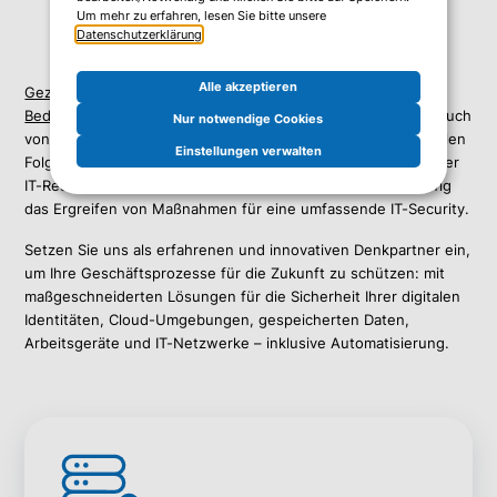
Um mehr zu erfahren, lesen Sie bitte unsere
Datenschutzerklärung
.
Alle akzeptieren
Gezielte Cyber-Angriffe, Malware, Phishing und andere
Bedrohungen
nehmen rasant zu. Der Diebstahl oder Missbrauch
Nur notwendige Cookies
von Daten bedroht Geschäftsprozesse bis hin zu existenziellen
Einstellungen verwalten
Folgen für das ganze Unternehmen. Limitierte personelle oder
IT-Ressourcen sowie fehlendes Know-how verhindern häufig
das Ergreifen von Maßnahmen für eine umfassende IT-Security.
Setzen Sie uns als erfahrenen und innovativen Denkpartner ein,
um Ihre Geschäftsprozesse für die Zukunft zu schützen: mit
maßgeschneiderten Lösungen für die Sicherheit Ihrer digitalen
Identitäten, Cloud-Umgebungen, gespeicherten Daten,
Arbeitsgeräte und IT-Netzwerke – inklusive Automatisierung.