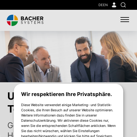
Skip
DE
EN
Suche
to
main
content
Unsere
Wir respektieren Ihre Privatsphäre.
Diese Website verwendet einige Marketing- und Statistik-
Technologiepartner
Cookies, die Ihren Besuch auf unserer Website optimieren.
Weitere Informationen dazu finden Sie in unserer
Datenschutzerklärung. Wir aktivieren diese Cookies nur,
Gemeinsam mit unseren
wenn Sie die entsprechenden Schaltflächen anklicken. Wenn
Sie das nicht wünschen, wählen Sie Einstellungen
Herstellern für Sie aktiv
bearbeiten/Notwendig und klicken Sie bitte auf Speichern.