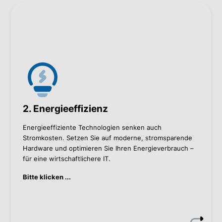
Wie wir helfen können
Tech Refresh auf energieeffiziente Systeme, wie
SSD-Drives
Re-Design von Architekturen, um Ressourcen zu
sparen
2. Energieeffizienz
Kontaktieren Sie mich, wenn Sie mehr wissen wollen.
Energieeffiziente Technologien senken auch
Christian Hödl
Stromkosten. Setzen Sie auf moderne, stromsparende
Hardware und optimieren Sie Ihren Energieverbrauch –
Christian Hödl
für eine wirtschaftlichere IT.
+43 1 60 126-374
Bitte klicken ...
infrastructure@bacher.eu