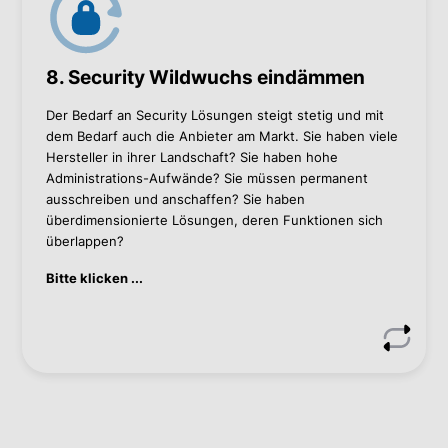
eine fundierte Risikoanalyse, gezielt in relevante
Bereiche zu investieren.
Technologie-Stack konsolidieren: Eine Analyse &
Konsolidierung der Tools (z. B. einheitliche
8. Security Wildwuchs eindämmen
Plattform statt Einzellösungen) senkt Lizenz- und
Administrationskosten.
Der Bedarf an Security Lösungen steigt stetig und mit
dem Bedarf auch die Anbieter am Markt. Sie haben viele
Kontaktieren Sie mich, wenn Sie mehr wissen wollen.
Hersteller in ihrer Landschaft? Sie haben hohe
Administrations-Aufwände? Sie müssen permanent
ausschreiben und anschaffen? Sie haben
Ralf Zlabinger
überdimensionierte Lösungen, deren Funktionen sich
Ralf Zlabinger
überlappen?
+43 1 60 126-387
Bitte klicken ...
r.zlabinger@bacher.eu