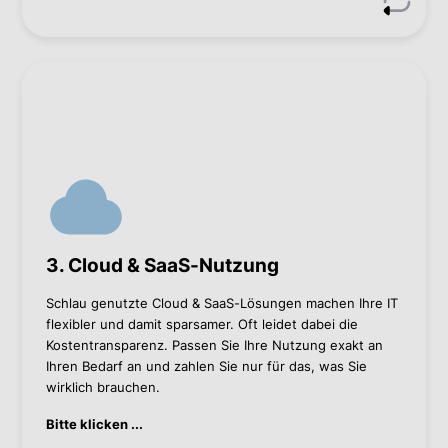
Wie wir helfen können
Planung und Umsetzung maßgeschneiderter
Cloud-Strategien, um Wartungskosten zu senken
Cloud für Desaster Recovery nutzen, um nicht
teure Hardware im Datacenter vorhalten zu
müssen
SaaS-Lizenznutzung prüfen, um
3. Cloud & SaaS-Nutzung
Investitionskosten zu senken
Schlau genutzte Cloud & SaaS-Lösungen machen Ihre IT
Kontaktieren Sie mich, wenn Sie mehr wissen wollen.
flexibler und damit sparsamer. Oft leidet dabei die
Kostentransparenz. Passen Sie Ihre Nutzung exakt an
Christian Hödl
Ihren Bedarf an und zahlen Sie nur für das, was Sie
wirklich brauchen.
Christian Hödl
Bitte klicken ...
+43 1 60 126-374