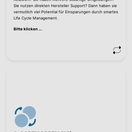
Thomas Grill
Sie nutzen direkten Hersteller Support? Dann haben sie
Thomas Grill
vermutlich viel Potential für Einsparungen durch smartes
Life Cycle Management.
+43 1 60 126-278
Bitte klicken ...
t.grill@bacher.eu
Wie wir helfen können
Mit “as a Service” Lösungen im Datacenter
CAPEX in OPEX verwandeln
Go as you Grow Modellen
Kontaktieren Sie mich, wenn Sie mehr wissen wollen.