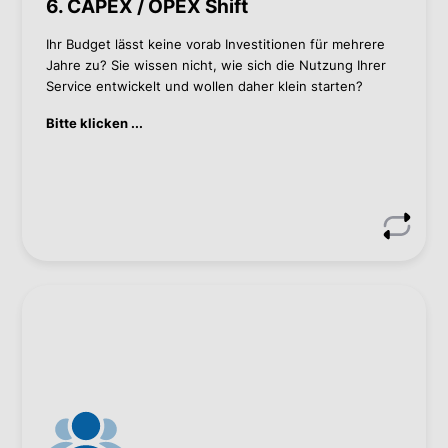
6. CAPEX / OPEX Shift
Thomas Grill
Ihr Budget lässt keine vorab Investitionen für mehrere
Jahre zu? Sie wissen nicht, wie sich die Nutzung Ihrer
Thomas Grill
Service entwickelt und wollen daher klein starten?
+43 1 60 126-278
Bitte klicken ...
t.grill@bacher.eu
Wie wir helfen können
Bereitstellung von Bacher Managed Services für
eine optimale IT-Betreuung
Sparen Sie Geld für den teuren 7x24
Bereitschaftsdienst