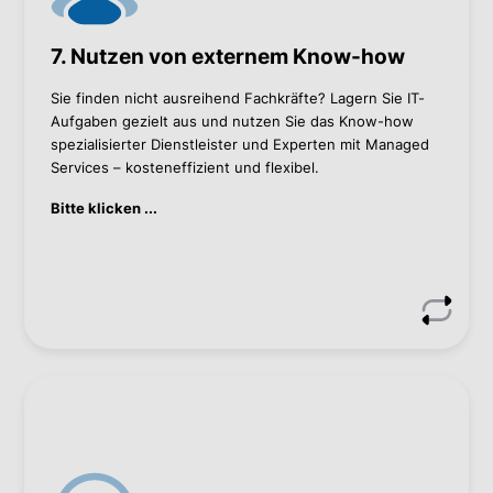
Zugang zu führenden Experten und
Technologien, ohne hohe Fixkosten
7. Nutzen von externem Know-how
Kontaktieren Sie mich, wenn Sie mehr wissen wollen.
Sie finden nicht ausreihend Fachkräfte? Lagern Sie IT-
Aufgaben gezielt aus und nutzen Sie das Know-how
Christoph Zemsauer
spezialisierter Dienstleister und Experten mit Managed
Services – kosteneffizient und flexibel.
Christoph Zemsauer
Bitte klicken ...
+43 1 60 126-257
c.zemsauer@bacher.eu
Wie wir helfen können
Risikoanalyse & Priorisierung: Statt in teure „Ich
kann alles“-Security-Produkte zu investieren, hilft