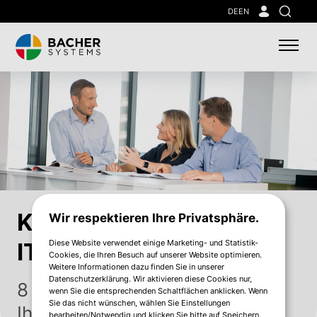
Skip
DE
EN
Suche
to
main
content
Kostenersparnis in der
Wir respektieren Ihre Privatsphäre.
Diese Website verwendet einige Marketing- und Statistik-
IT
Cookies, die Ihren Besuch auf unserer Website optimieren.
Weitere Informationen dazu finden Sie in unserer
Datenschutzerklärung. Wir aktivieren diese Cookies nur,
8 Wege, wie zukunftsfähige IT
wenn Sie die entsprechenden Schaltflächen anklicken. Wenn
Sie das nicht wünschen, wählen Sie Einstellungen
Ihre Kosten senkt
bearbeiten/Notwendig und klicken Sie bitte auf Speichern.