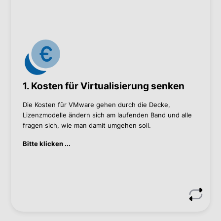
Wie wir helfen können
Hypervisor mittels RedHat Openshift Virtualization
ersetzen
Architektur und Hypervisor mittels Nutanix
ändern
Bei VMware bleiben, ungenutzten Ressourcen
finden, um Lizenzen zu sparen
1. Kosten für Virtualisierung senken
Kontaktieren Sie mich, wenn Sie mehr wissen wollen.
Die Kosten für VMware gehen durch die Decke,
Lizenzmodelle ändern sich am laufenden Band und alle
Manfred Pichlbauer
fragen sich, wie man damit umgehen soll.
Manfred Pichlbauer
Bitte klicken ...
+43 1 60 126-374
infrastructure@bacher.eu