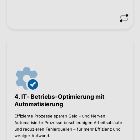
infrastructure@bacher.eu
Wie wir helfen können
Service-Monitoring in Echtzeit zur Optimierung
der Systemleistung
Einführung von Infrastructure as Code für
automatisierte IT-Abläufe
4. IT- Betriebs-Optimierung mit
Kontaktieren Sie mich, wenn Sie mehr wissen wollen.
Automatisierung
Effiziente Prozesse sparen Geld – und Nerven.
Christoph Herdlitschka
Automatisierte Prozesse beschleunigen Arbeitsabläufe
und reduzieren Fehlerquellen – für mehr Effizienz und
Christoph Herdlitschka
weniger Aufwand.