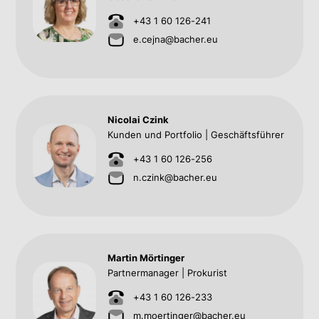
+43 1 60 126-241
e.cejna@bacher.eu
Nicolai Czink
Kunden und Portfolio | Geschäftsführer
+43 1 60 126-256
n.czink@bacher.eu
Martin Mörtinger
Partnermanager | Prokurist
+43 1 60 126-233
m.moertinger@bacher.eu