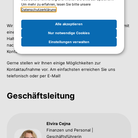
Um mehr zu erfahren, lesen Sie bitte unsere
Datenschutzerklärung
.
Alle akzeptieren
Wir kommunizieren gerne direkt: Bevorzugen Sie ein Thema mit
einem Mitglied unserer Geschäftsleitung zu besprechen?
Nur notwendige Cookies
Halten Sie nach einer innovativen IT-Lösung Ausschau oder
Einstellungen verwalten
nach Experten, die Sie dabei unterstützen? Suchen Sie eine
Kontaktperson für Ihre Presseanfrage oder Bewerbung?
Gerne stellen wir Ihnen einige Möglichkeiten zur
Kontaktaufnahme vor. Am einfachsten erreichen Sie uns
telefonisch oder per E-Mail!
Geschäftsleitung
Elvira Cejna
Finanzen und Personal |
Geschäftsführerin