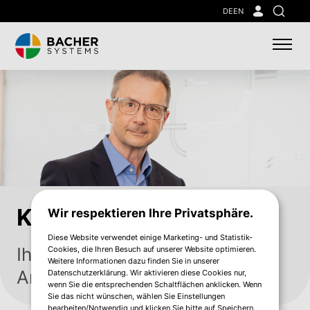
Skip
DE
EN
Suche
to
main
content
Kontakt
Wir respektieren Ihre Privatsphäre.
Diese Website verwendet einige Marketing- und Statistik-
Ihre persönlichen
Cookies, die Ihren Besuch auf unserer Website optimieren.
Weitere Informationen dazu finden Sie in unserer
Ansprechpartner
Datenschutzerklärung. Wir aktivieren diese Cookies nur,
wenn Sie die entsprechenden Schaltflächen anklicken. Wenn
Sie das nicht wünschen, wählen Sie Einstellungen
bearbeiten/Notwendig und klicken Sie bitte auf Speichern.