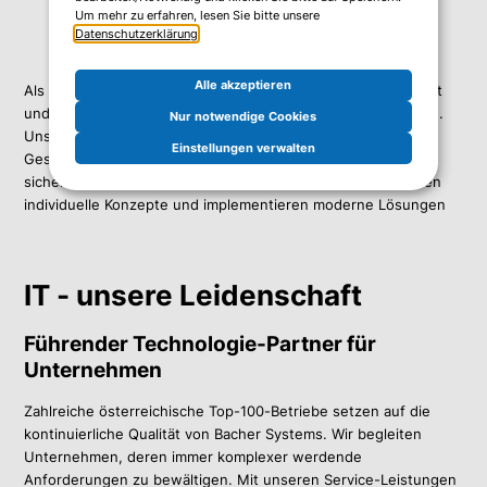
Um mehr zu erfahren, lesen Sie bitte unsere
Datenschutzerklärung
.
Alle akzeptieren
Als kompetenter Denkpartner bieten wir anhaltende Stabilität
und unterstützen Unternehmen mit innovativen IT-Lösungen.
Nur notwendige Cookies
Unsere rund 100 Mitarbeiterinnen und Mitarbeiter gestalten
Einstellungen verwalten
Geschäftsprozesse leistungsfähiger, wirtschaftlicher und
sicherer. Wir beraten in ausgewählten IT-Bereichen, erstellen
individuelle Konzepte und implementieren moderne Lösungen
IT - unsere Leidenschaft
Führender Technologie-Partner für
Unternehmen
Zahlreiche österreichische Top-100-Betriebe setzen auf die
kontinuierliche Qualität von Bacher Systems. Wir begleiten
Unternehmen, deren immer komplexer werdende
Anforderungen zu bewältigen. Mit unseren Service-Leistungen