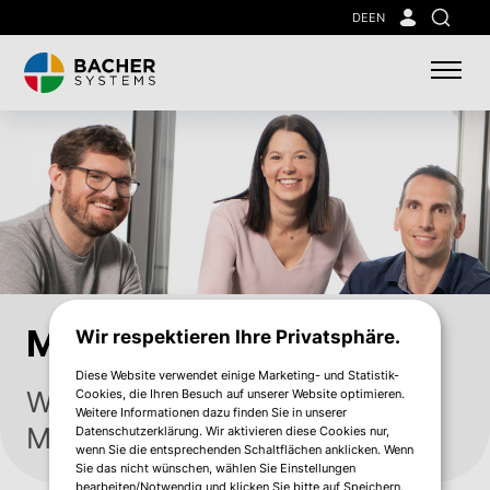
Skip
DE
EN
Suche
to
main
content
Mit dabei sein
Wir respektieren Ihre Privatsphäre.
Diese Website verwendet einige Marketing- und Statistik-
Wir leben IT und
Cookies, die Ihren Besuch auf unserer Website optimieren.
Weitere Informationen dazu finden Sie in unserer
Mitverantwortung
Datenschutzerklärung. Wir aktivieren diese Cookies nur,
wenn Sie die entsprechenden Schaltflächen anklicken. Wenn
Sie das nicht wünschen, wählen Sie Einstellungen
bearbeiten/Notwendig und klicken Sie bitte auf Speichern.