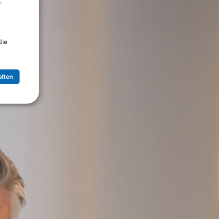
f
Sie
alten