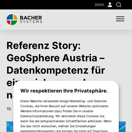
Skip
DE
EN
Suche
to
main
content
Referenz Story:
GeoSphere Austria –
Datenkompetenz für
eine sichere und
Wir respektieren Ihre Privatsphäre.
nachhaltige Zukunft
Diese Website verwendet einige Marketing- und Statistik-
Cookies, die Ihren Besuch auf unserer Website optimieren.
19. Mai 2026
Weitere Informationen dazu finden Sie in unserer
Datenschutzerklärung. Wir aktivieren diese Cookies nur,
wenn Sie die entsprechenden Schaltflächen anklicken. Wenn
Sie das nicht wünschen, wählen Sie Einstellungen
bearbeiten/Notwendig und klicken Sie bitte auf Speichern.