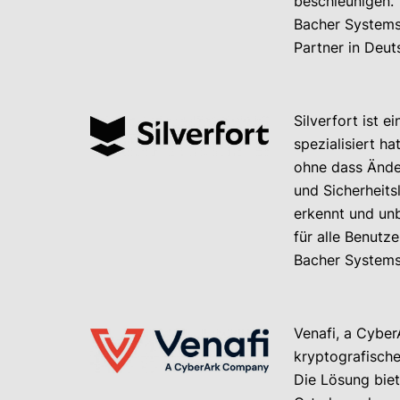
beschleunigen.
Bacher Systems
Partner in Deut
Silverfort ist 
spezialisiert h
ohne dass Änder
und Sicherheit
erkennt und unb
für alle Benutz
Bacher Systems i
Venafi, a Cyber
kryptografische
Die Lösung bie