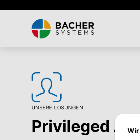
Skip
to
main
content
UNSERE LÖSUNGEN
Privileged A
Wir