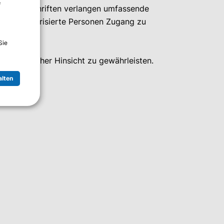
f
iese Vorschriften verlangen umfassende
ss nur autorisierte Personen Zugang zu
Sie
in jeglicher Hinsicht zu gewährleisten.
alten