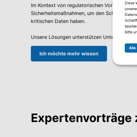
Diese 
Im Kontext von regulatorischen Vorgaben ist 
unserer
Sicherheitsmaßnahmen, um den Schutz sensible
Datens
Schalt
kritischen Daten haben.
bearbe
bitte 
Unsere Lösungen unterstützen Unternehmen dab
Alle
Ich möchte mehr wissen
Expertenvorträge