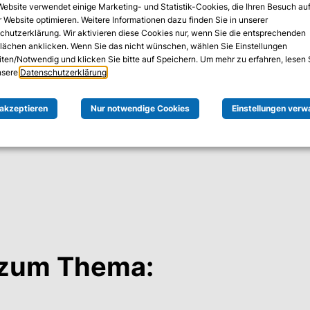
Website verwendet einige Marketing- und Statistik-Cookies, die Ihren Besuch au
ein robustes Privileged Access Management unerlässlich. D
 Website optimieren. Weitere Informationen dazu finden Sie in unserer
r Informationen zu gewährleisten und sicherzustellen, da
chutzerklärung. Wir aktivieren diese Cookies nur, wenn Sie die entsprechenden
flächen anklicken. Wenn Sie das nicht wünschen, wählen Sie Einstellungen
iten/Notwendig und klicken Sie bitte auf Speichern. Um mehr zu erfahren, lesen 
unsere
Datenschutzerklärung
.
ei, diese Anforderungen zu erfüllen und damit Compliance 
 akzeptieren
Nur notwendige Cookies
Einstellungen verw
 zum Thema: