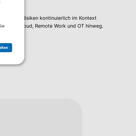
f
weg.
bewertet Risiken kontinuierlich im Kontext
r On‑Prem, Cloud, Remote Work und OT hinweg.
Sie
alten