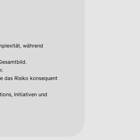
mplexität, während
 Gesamtbild.
r.
ne das Risiko konsequent
ons, Initiativen und