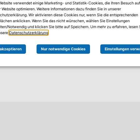
Website verwendet einige Marketing- und Statistik-Cookies, die Ihren Besuch au
und gezielt priorisierbar – über hybride Umgebungen hin
 Website optimieren. Weitere Informationen dazu finden Sie in unserer
chutzerklärung. Wir aktivieren diese Cookies nur, wenn Sie die entsprechenden
eiten, analysiert TEM die gesamte Angriffsfläche proaktiv, 
flächen anklicken. Wenn Sie das nicht wünschen, wählen Sie Einstellungen
lich kritisch sind – inklusive möglicher Attack Paths übe
iten/Notwendig und klicken Sie bitte auf Speichern. Um mehr zu erfahren, lesen 
unsere
Datenschutzerklärung
.
 akzeptieren
Nur notwendige Cookies
Einstellungen verw