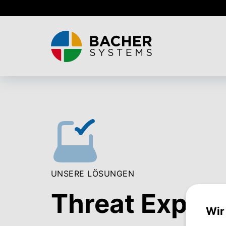
Skip
to
main
content
UNSERE LÖSUNGEN
Threat Expo
Wir