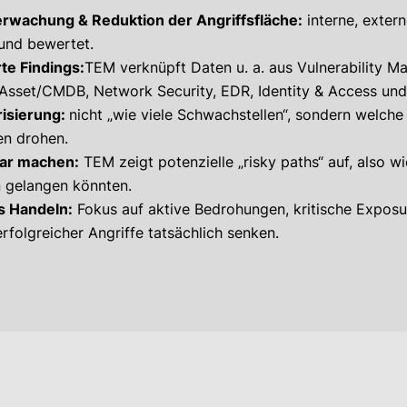
erwachung & Reduktion der Angriffsfläche:
interne, exter
 und bewertet.
rte Findings:
TEM verknüpft Daten u. a. aus Vulnerability 
, Asset/CMDB, Network Security, EDR, Identity & Access und
risierung:
nicht „wie viele Schwachstellen“, sondern welche
n drohen.
bar machen:
TEM zeigt potenzielle „risky paths“ auf, also w
n gelangen könnten.
s Handeln:
Fokus auf aktive Bedrohungen, kritische Expos
rfolgreicher Angriffe tatsächlich senken.