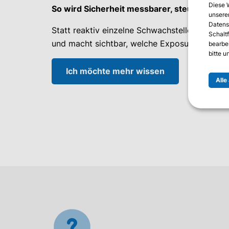
Diese 
So wird Sicherheit messbarer, steuerbarer 
unserer
Datens
Statt reaktiv einzelne Schwachstellen abzuarb
Schalt
und macht sichtbar, welche Exposures tatsäch
bearbe
bitte 
Ich möchte mehr wissen
Alle