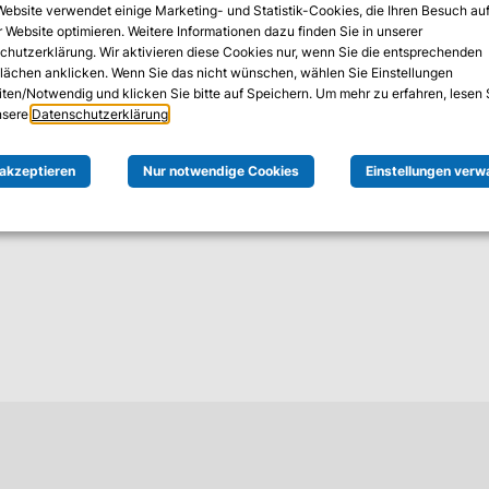
Website verwendet einige Marketing- und Statistik-Cookies, die Ihren Besuch au
t.
 Website optimieren. Weitere Informationen dazu finden Sie in unserer
chutzerklärung. Wir aktivieren diese Cookies nur, wenn Sie die entsprechenden
ewall-Systeme zuverlässig und effizient. Als führender Che
flächen anklicken. Wenn Sie das nicht wünschen, wählen Sie Einstellungen
fahrung – für maximale Sicherheit und spürbare Entlastung I
iten/Notwendig und klicken Sie bitte auf Speichern. Um mehr zu erfahren, lesen 
unsere
Datenschutzerklärung
.
 akzeptieren
Nur notwendige Cookies
Einstellungen verw