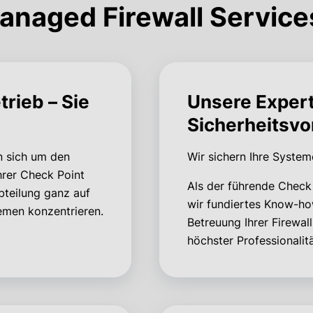
anaged Firewall Service
rieb – Sie
Unsere Experti
Sicherheitsv
n sich um den
Wir sichern Ihre System
hrer Check Point
Als der führende Check 
bteilung ganz auf
wir fundiertes Know-how
emen konzentrieren.
Betreuung Ihrer Firewall
höchster Professionalit