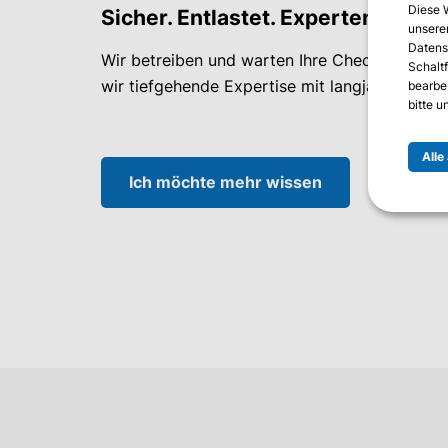
Diese 
Sicher. Entlastet. Expertengeführ
unserer
Datens
Wir betreiben und warten Ihre Check Point Fir
Schalt
wir tiefgehende Expertise mit langjähriger Er
bearbe
bitte 
Alle
Ich möchte mehr wissen