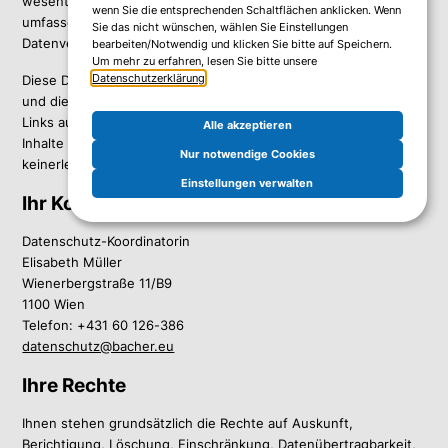
wesentliches Element dieses Rahmens. So können Sie sich ein
wenn Sie die entsprechenden Schaltflächen anklicken. Wenn
umfassendes Bild über die wichtigsten Aspekte der
Sie das nicht wünschen, wählen Sie Einstellungen
Datenverarbeitung auf unserer Website verschaffen.
bearbeiten/Notwendig und klicken Sie bitte auf Speichern.
Um mehr zu erfahren, lesen Sie bitte unsere
Datenschutzerklärung
.
Diese Datenschutzerklärung gilt für Bacher Systems EDV GmbH
und die Website https://www.bacher.at. Einzelne Seiten können
Links auf Websites anderer Unternehmen enthalten. Auf diese
Alle akzeptieren
Inhalte haben wir keinen Einfluss und übernehmen daher
Nur notwendige Cookies
keinerlei Verantwortung oder Haftung.
Einstellungen verwalten
Ihr Kontakt bei Fragen zum Datenschutz
Datenschutz-Koordinatorin
Elisabeth Müller
Wienerbergstraße 11/B9
1100 Wien
Telefon: +431 60 126-386
datenschutz@bacher.eu
Ihre Rechte
Ihnen stehen grundsätzlich die Rechte auf Auskunft,
Berichtigung, Löschung, Einschränkung, Datenübertragbarkeit,