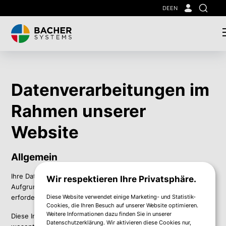
Skip
DE
EN
Suche
to
main
content
Datenverarbeitungen im
Rahmen unserer
Website
Allgemein
Ihre Daten sind bei uns immer schon in sicheren Händen.
Wir respektieren Ihre Privatsphäre.
Aufgrund der EU-weiten Datenschutz-Grundverordnung ist es
Diese Website verwendet einige Marketing- und Statistik-
erforderlich, dafür einen formellen Rahmen zu schaffen.
Cookies, die Ihren Besuch auf unserer Website optimieren.
Weitere Informationen dazu finden Sie in unserer
Diese Informationen sind gemäß Art. 13 der DSGVO ein
Datenschutzerklärung. Wir aktivieren diese Cookies nur,