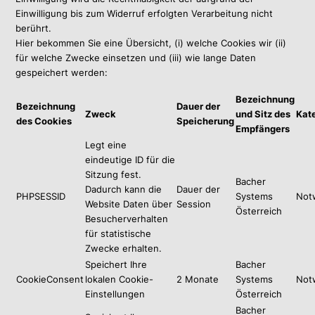
Einwilligung bis zum Widerruf erfolgten Verarbeitung nicht
berührt.
Hier bekommen Sie eine Übersicht, (i) welche Cookies wir (ii)
für welche Zwecke einsetzen und (iii) wie lange Daten
gespeichert werden:
Bezeichnung
Bezeichnung
Dauer der
Zweck
und Sitz des
Kat
des Cookies
Speicherung
Empfängers
Legt eine
eindeutige ID für die
Sitzung fest.
Bacher
Dadurch kann die
Dauer der
PHPSESSID
Systems
Not
Website Daten über
Session
Österreich
Besucherverhalten
für statistische
Zwecke erhalten.
Speichert Ihre
Bacher
CookieConsent
lokalen Cookie-
2 Monate
Systems
Not
Einstellungen
Österreich
Bacher