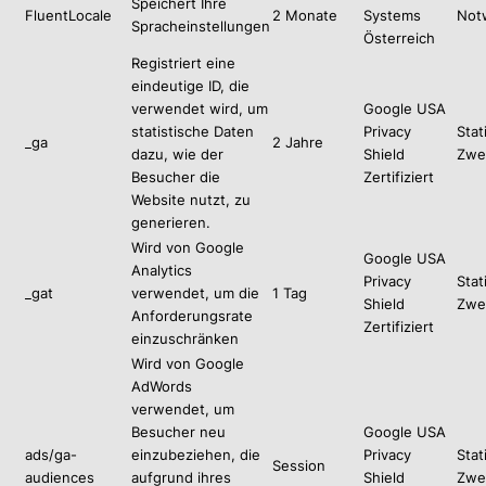
Speichert Ihre
FluentLocale
2 Monate
Systems
Not
Spracheinstellungen
Österreich
Registriert eine
eindeutige ID, die
verwendet wird, um
Google USA
statistische Daten
Privacy
Stat
_ga
2 Jahre
dazu, wie der
Shield
Zwe
Besucher die
Zertifiziert
Website nutzt, zu
generieren.
Wird von Google
Google USA
Analytics
Privacy
Stat
_gat
verwendet, um die
1 Tag
Shield
Zwe
Anforderungsrate
Zertifiziert
einzuschränken
Wird von Google
AdWords
verwendet, um
Besucher neu
Google USA
ads/ga-
einzubeziehen, die
Privacy
Stat
Session
audiences
aufgrund ihres
Shield
Zwe