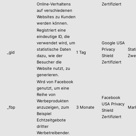
Online-Verhaltens
Zertifiziert
auf verschiedenen
Websites zu Kunden
werden können.
Registriert eine
eindeutige ID, die
verwendet wird, um
Google USA
statistische Daten
Privacy
Stat
_gid
1 Tag
dazu, wie der
Shield
Zwe
Besucher die
Zertifiziert
Website nutzt, zu
generieren.
Wird von Facebook
genutzt, um eine
Reihe von
Facebook
Werbeprodukten
USA Privacy
_fbp
anzuzeigen, zum
3 Monate
Mar
Shield
Beispiel
Zertifiziert
Echtzeitgebote
dritter
Werbetreibender.