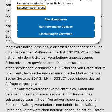
Um mehr zu erfahren, lesen Sie bitte unsere
Kontext „Auftragsverarbeiter“) nachfolgend auf
Datenschutzerklärung
.
personenbezogene Daten des Kunden (in diesem Kontext
„Verantwortlicher“) zugreift und diese verarbeitet, entscheidet
Alle akzeptieren
der Verantwortliche. Hiervon unabhängig gelten die
nachstehenden Datenschutzbestimmungen auch dann, wenn
Nur notwendige Cookies
der Auftragsverarbeiter die technische Möglichkeit eines
Einstellungen verwalten
Zugriffs hat.
2.2. Der Auftragsverarbeiter erklärt mit dieser Vereinbarung
rechtsverbindlich, dass er alle erforderlichen technischen und
organisatorischen Maßnahmen nach Art 32 DSGVO ergriffen
hat, um ein dem Risiko der Verarbeitung angemessenes
Schutzniveau zu gewährleisten. Die technischen und
organisatorischen Maßnahmen zur Sicherheit von Daten sind im
Dokument „Technische und organisatorische Maßnahmen der
Bacher Systems EDV GmbH lt. DSGVO“ beschrieben, das auf
Anfrage vorgelegt wird.
2.3. Der Auftragsverarbeiter verpflichtet sich, Daten und
Verarbeitungsergebnisse ausschließlich im Rahmen des
Leistungsvertrags mit dem Verantwortlichen zu verarbeiten.
Erhält der Auftragsverarbeiter einen behördlichen Auftrag,
Daten des Verantwortlichen herauszugeben, so hat er – sofern