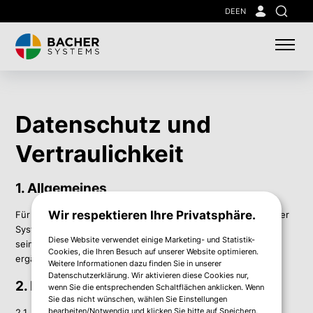
Skip
DE
EN
Suche
to
main
content
Datenschutz und
Vertraulichkeit
1. Allgemeines
Wir respektieren Ihre Privatsphäre.
Für alle Vereinbarungen zur Zusammenarbeit zwischen Bacher
Systems EDV GmbH (nachfolgend „Bacher Systems“) und
Diese Website verwendet einige Marketing- und Statistik-
seinen Kunden gelten die hier angeführten Bedingungen
Cookies, die Ihren Besuch auf unserer Website optimieren.
ergänzend.
Weitere Informationen dazu finden Sie in unserer
Datenschutzerklärung. Wir aktivieren diese Cookies nur,
2. Datenschutz
wenn Sie die entsprechenden Schaltflächen anklicken. Wenn
Sie das nicht wünschen, wählen Sie Einstellungen
bearbeiten/Notwendig und klicken Sie bitte auf Speichern.
2.1. Ob und in welchem Umfang Bacher Systems (in diesem