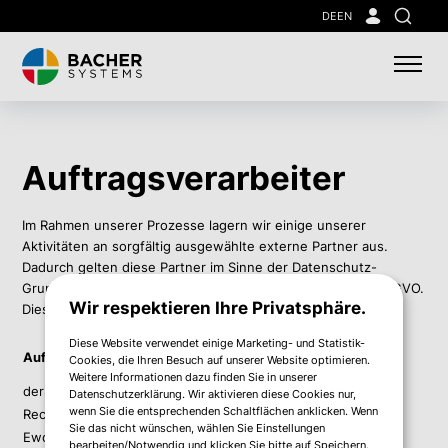
Skip
DE
EN
Suche
to
main
content
Auftragsverarbeiter
Im Rahmen unserer Prozesse lagern wir einige unserer
Aktivitäten an sorgfältig ausgewählte externe Partner aus.
Dadurch gelten diese Partner im Sinne der Datenschutz-
Grundverordnung als Auftragsverarbeiter gemäß Art 28 DSGVO.
Wir respektieren Ihre Privatsphäre.
Diese Partner sind derzeit:
Diese Website verwendet einige Marketing- und Statistik-
Geschäftssitz
Auftragsverarbeiter
Cookies, die Ihren Besuch auf unserer Website optimieren.
(Land)
Weitere Informationen dazu finden Sie in unserer
derStaud Werbeagentur Peter Staud
Österreich
Datenschutzerklärung. Wir aktivieren diese Cookies nur,
wenn Sie die entsprechenden Schaltflächen anklicken. Wenn
Recruitee B.V.
Niederlande
Sie das nicht wünschen, wählen Sie Einstellungen
Eworx Network und Internet GmbH
Österreich
bearbeiten/Notwendig und klicken Sie bitte auf Speichern.