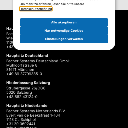
Um mehr zu erfahren, lesen Sie bitte unsere
Datenschutzerklärung
.
Alle akzeptieren
Hauptsitz Österreich
Nur notwendige Cookies
Bacher Systems EDV GmbH
Wienerbergstraße 11/B9
Einstellungen verwalten
1100 Wien
+43 1 60 126-0
Hauptsitz Deutschland
Bacher Systems Deutschland GmbH
Mühldorfstraße 8
81671 München
+49 89 37799385-0
Niederlassung Salzburg
Strubergasse 26/OG8
5020 Salzburg
+43 662 43124-0
Hauptsitz Niederlande
Bacher Systems Netherlands B.V.
Evert van de Beekstraat 1-104
1118 CL Schiphol
+31 20 3692441
info.nl@bacher.eu