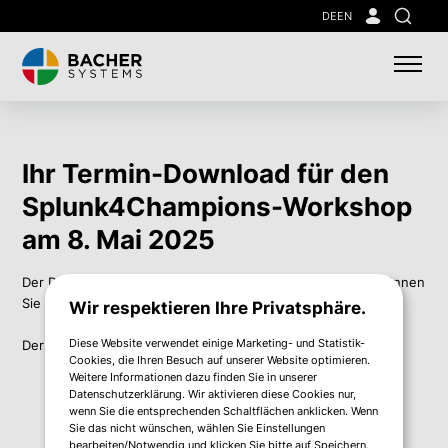
Skip
DE
EN
Suche
to
main
content
Ihr Termin-Download für den
Splunk4Champions-Workshop
am 8. Mai 2025
Der Download startet in wenigen Sekunden - falls nicht, können
Sie das File auch hier herunterladen:
Wir respektieren Ihre Privatsphäre.
Diese Website verwendet einige Marketing- und Statistik-
Derzeit ist keine Datei zum Download verfügbar.
Cookies, die Ihren Besuch auf unserer Website optimieren.
Weitere Informationen dazu finden Sie in unserer
Datenschutzerklärung. Wir aktivieren diese Cookies nur,
wenn Sie die entsprechenden Schaltflächen anklicken. Wenn
Sie das nicht wünschen, wählen Sie Einstellungen
bearbeiten/Notwendig und klicken Sie bitte auf Speichern.