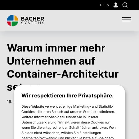
Skip
DE
EN
Suche
to
main
content
Warum immer mehr
Unternehmen auf
Container-Architektur
setzen.
Wir respektieren Ihre Privatsphäre.
16. Aug. 2021
Diese Website verwendet einige Marketing- und Statistik-
Cookies, die Ihren Besuch auf unserer Website optimieren.
Weitere Informationen dazu finden Sie in unserer
Datenschutzerklärung. Wir aktivieren diese Cookies nur,
wenn Sie die entsprechenden Schaltflächen anklicken. Wenn
Sie das nicht wünschen, wählen Sie Einstellungen
bearbeiten/Notwendig und klicken Sie bitte auf Speichern.