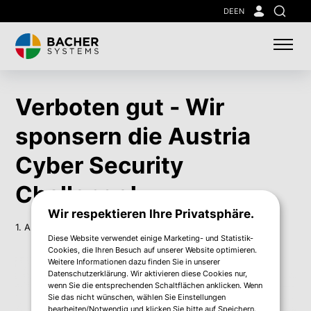
Skip
DE
EN
Suche
to
main
content
Verboten gut - Wir
sponsern die Austria
Cyber Security
Challenge!
Wir respektieren Ihre Privatsphäre.
1. Apr. 2024
Diese Website verwendet einige Marketing- und Statistik-
Cookies, die Ihren Besuch auf unserer Website optimieren.
Weitere Informationen dazu finden Sie in unserer
Datenschutzerklärung. Wir aktivieren diese Cookies nur,
wenn Sie die entsprechenden Schaltflächen anklicken. Wenn
Sie das nicht wünschen, wählen Sie Einstellungen
bearbeiten/Notwendig und klicken Sie bitte auf Speichern.