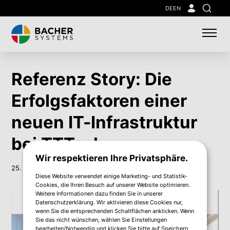
Skip
DE
EN
Suche
to
main
content
Referenz Story: Die
Erfolgsfaktoren einer
neuen IT-Infrastruktur
bei TTTech
Wir respektieren Ihre Privatsphäre.
25. Apr. 2022
Diese Website verwendet einige Marketing- und Statistik-
Cookies, die Ihren Besuch auf unserer Website optimieren.
Weitere Informationen dazu finden Sie in unserer
Datenschutzerklärung. Wir aktivieren diese Cookies nur,
wenn Sie die entsprechenden Schaltflächen anklicken. Wenn
Sie das nicht wünschen, wählen Sie Einstellungen
bearbeiten/Notwendig und klicken Sie bitte auf Speichern.