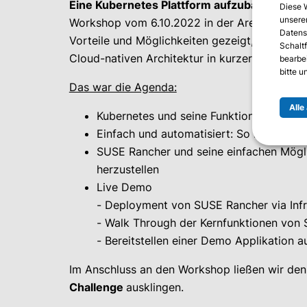
Eine Kubernetes Plattform aufzubauen, ist vi
Diese 
unserer
Workshop vom 6.10.2022 in der Area52 hat un
Datens
Vorteile und Möglichkeiten gezeigt, eine pro
Schalt
Cloud-nativen Architektur in kurzer Zeit aufz
bearbe
bitte 
Das war die Agenda:
Alle
Kubernetes und seine Funktionen.
Einfach und automatisiert: So bauen Sie
SUSE Rancher und seine einfachen Mögli
herzustellen
Live Demo
- Deployment von SUSE Rancher via Inf
- Walk Through der Kernfunktionen von
- Bereitstellen einer Demo Applikation a
Im Anschluss an den Workshop ließen wir den
Challenge
ausklingen.