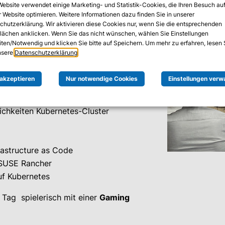
el einfacher als gedacht!
In unserem
Website verwendet einige Marketing- und Statistik-Cookies, die Ihren Besuch au
 Website optimieren. Weitere Informationen dazu finden Sie in unserer
ser Experte Manfred Pichlbauer die
chutzerklärung. Wir aktivieren diese Cookies nur, wenn Sie die entsprechenden
duktive
Kubernetes-Plattform auf einer
flächen anklicken. Wenn Sie das nicht wünschen, wählen Sie Einstellungen
ubauen.
iten/Notwendig und klicken Sie bitte auf Speichern. Um mehr zu erfahren, lesen 
unsere
Datenschutzerklärung
.
 akzeptieren
Nur notwendige Cookies
Einstellungen verw
 eine Kubernetes-Plattform auf
chkeiten Kubernetes-Cluster
rastructure as Code
 SUSE Rancher
uf Kubernetes
 Tag spielerisch mit einer
Gaming