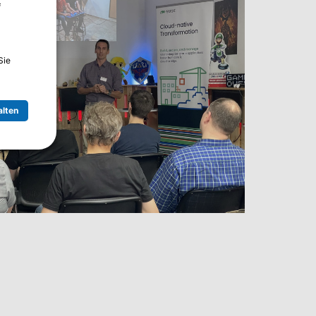
f
Sie
alten