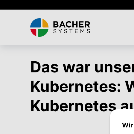
Skip
to
main
content
Das war unse
Kubernetes: W
Kubernetes a
Wir