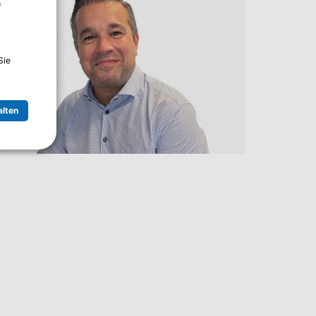
f
Sie
alten