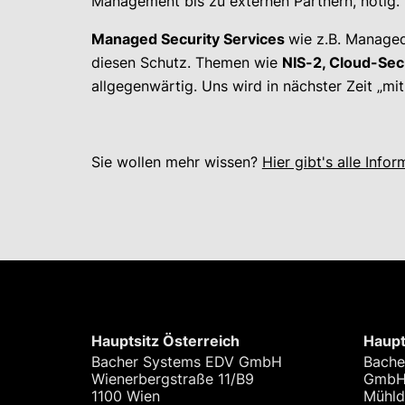
Management bis zu externen Partnern, nötig.
Managed Security Services
wie z.B. Manage
diesen Schutz. Themen wie
NIS-2, Cloud-Secu
allgegenwärtig. Uns wird in nächster Zeit „mit 
Sie wollen mehr wissen?
Hier gibt's alle Inf
Hauptsitz Österreich
Haupt
Bacher Systems EDV GmbH
Bache
Wienerbergstraße 11/B9
Gmb
1100 Wien
Mühld