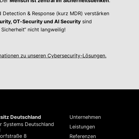
 Der
Mensch ist zentral im Sicherheitsdenken
.
d Detection & Response (kurz MDR) verstärken
rity, OT-Security und AI Security
sind
Sicherheit“ nicht langweilig!
ormationen zu unseren Cybersecurity-Lösungen.
sitz Deutschland
Unternehmen
r Systems Deutschland
Leistungen
H
orfstraße 8
Referenzen