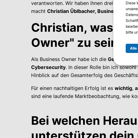
verantworten. Wir haben ihnen drei Fragen ges
Diese 
unserer
macht
Christian Üblbacher, Business Owner
Datens
Schalt
Christian, was be
bearbe
bitte 
Owner" zu sein für
Alle
Als Business Owner habe ich die
Gesamtveran
Cybersecurity
. In dieser Rolle bin ich sowohl
Hinblick auf den Gesamterfolg des Geschäfts
Für einen nachhaltigen Erfolg ist es
wichtig
,
a
sind eine laufende Marktbeobachtung, wie ko
Bei welchen Hera
unterstützen dein