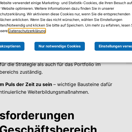
tellt und hier sind ihre Antworten. Den Anfang
Website verwendet einige Marketing- und Statistik-Cookies, die Ihren Besuch au
 Website optimieren. Weitere Informationen dazu finden Sie in unserer
 Cybersecurity
.
chutzerklärung. Wir aktivieren diese Cookies nur, wenn Sie die entsprechenden
flächen anklicken. Wenn Sie das nicht wünschen, wählen Sie Einstellungen
deutet "Business
iten/Notwendig und klicken Sie bitte auf Speichern. Um mehr zu erfahren, lesen 
unsere
Datenschutzerklärung
.
 dich?
 akzeptieren
Nur notwendige Cookies
Einstellungen verw
twortung für den Geschäftsbereich
 für die Strategie als auch für das Portfolio im
bereichs zuständig.
m Puls der Zeit zu sein
– wichtige Bausteine dafür
ntinuierliche Weiterbildungsmaßnahmen.
usforderungen
 Geschäftsbereich