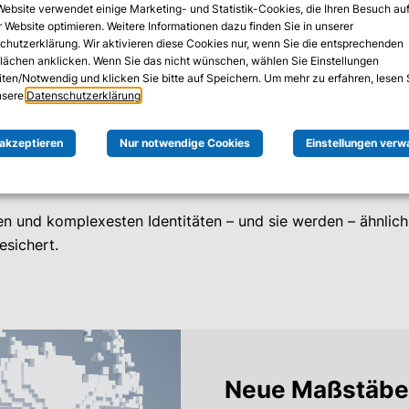
nwechsel für moderne IT-Sicherheit
Website verwendet einige Marketing- und Statistik-Cookies, die Ihren Besuch au
 Website optimieren. Weitere Informationen dazu finden Sie in unserer
chutzerklärung. Wir aktivieren diese Cookies nur, wenn Sie die entsprechenden
erer digitalisierten Welt, in der sich Bedrohungen ständig 
flächen anklicken. Wenn Sie das nicht wünschen, wählen Sie Einstellungen
dass nur autorisierte Zugriffe auf Unternehmensnetzwerke-,
iten/Notwendig und klicken Sie bitte auf Speichern. Um mehr zu erfahren, lesen 
unsere
Datenschutzerklärung
.
irkungsvolles Identity and Access Management ist der Schl
 akzeptieren
Nur notwendige Cookies
Einstellungen verw
 für Ihr Unternehmen wichtig?
 und komplexesten Identitäten – und sie werden – ähnlich 
esichert.
Neue Maßstäbe 