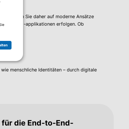
f
ändern. Setzen Sie daher auf moderne Ansätze
 -daten und -applikationen erfolgen. Ob
Sie
üssel dazu.
alten
wie menschliche Identitäten – durch digitale
für die End-to-End-