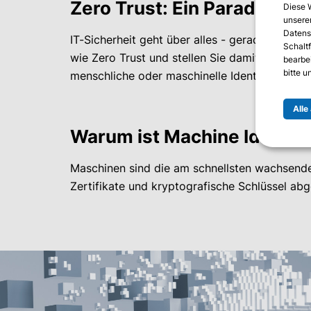
Zero Trust: Ein Paradigme
Diese 
unserer
Datens
IT-Sicherheit geht über alles - gerade in uns
Schalt
wie Zero Trust und stellen Sie damit sicher, 
bearbe
bitte 
menschliche oder maschinelle Identitäten - w
Alle
Warum ist Machine Identity
Maschinen sind die am schnellsten wachsenden
Zertifikate und kryptografische Schlüssel abg