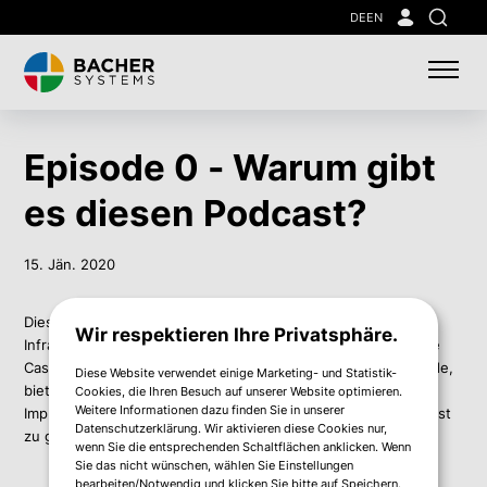
Skip
DE
EN
Suche
to
main
content
Episode 0 - Warum gibt
es diesen Podcast?
15. Jän. 2020
Dieser Podcast räumt Mythen rund um Hyperconverged
Wir respektieren Ihre Privatsphäre.
Infrastructure (HCI) aus dem Weg und stellt Ihnen einige Use
Cases vor. Als österreichischer HCI-Partner der ersten Stunde,
Diese Website verwendet einige Marketing- und Statistik-
bieten wir unseren Kunden vielfältige Lösungen zur
Cookies, die Ihren Besuch auf unserer Website optimieren.
Weitere Informationen dazu finden Sie in unserer
Implementierung von HCI an. Somit lag es nahe, einen Podcast
Datenschutzerklärung. Wir aktivieren diese Cookies nur,
zu gestalten der als Guide durch die HCI-Technologie führt.
wenn Sie die entsprechenden Schaltflächen anklicken. Wenn
Sie das nicht wünschen, wählen Sie Einstellungen
bearbeiten/Notwendig und klicken Sie bitte auf Speichern.