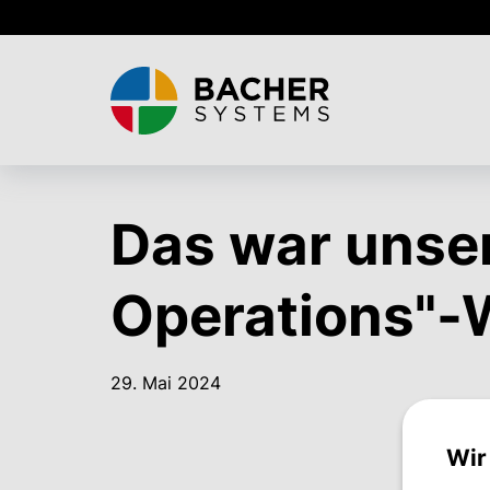
Skip
to
main
content
Das war unser
Operations"-
29. Mai 2024
Wir