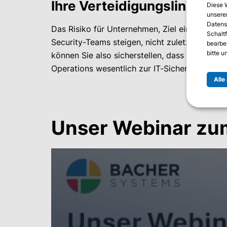
Ihre Verteidigungslinie g
Diese 
unserer
Datens
Das Risiko für Unternehmen, Ziel eines Cyber
Schalt
Security-Teams steigen, nicht zuletzt durch 
bearbe
bitte 
können Sie also sicherstellen, dass Ihre Org
Operations wesentlich zur IT-Sicherheit Ihre
Alle
Unser Webinar z