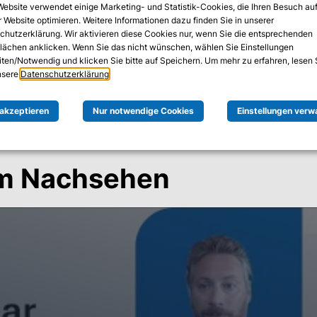
egen Cyberbedrohungen
Website verwendet einige Marketing- und Statistik-Cookies, die Ihren Besuch au
 Website optimieren. Weitere Informationen dazu finden Sie in unserer
chutzerklärung. Wir aktivieren diese Cookies nur, wenn Sie die entsprechenden
angriffs zu werden, steigt stetig. Die Angriffe werden imm
flächen anklicken. Wenn Sie das nicht wünschen, wählen Sie Einstellungen
Regulatorien und knappe Ressourcen. Moderne Security Opera
iten/Notwendig und klicken Sie bitte auf Speichern. Um mehr zu erfahren, lesen 
unsere
Datenschutzerklärung
.
anisation in diesem ständig wandelnden Umfeld gut gerüste
s Unternehmens beitragen?
 akzeptieren
Nur notwendige Cookies
Einstellungen verw
um Nachsehen