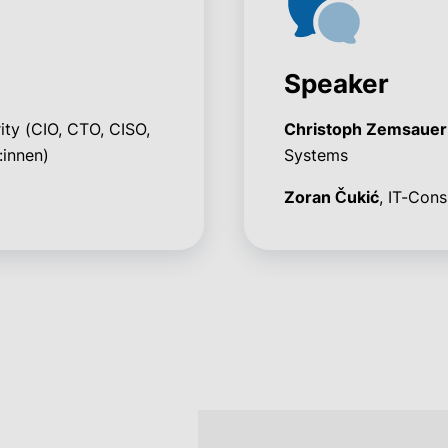
Speaker
ity (CIO, CTO, CISO,
Christoph Zemsauer
:innen)
Systems
Zoran Čukić
, IT-Con