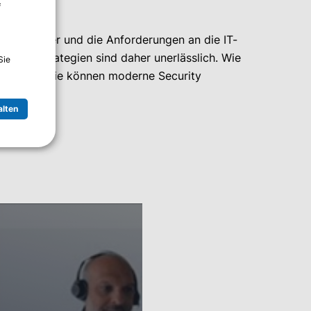
f
er komplexer und die Anforderungen an die IT-
tions Strategien sind daher unerlässlich. Wie
Sie
t ist? Und wie können moderne Security
alten