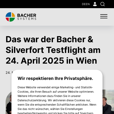
Skip
DE
EN
Suche
to
main
content
Das war der Bacher &
Silverfort Testflight am
24. April 2025 in Wien
24. März 2025
Wir respektieren Ihre Privatsphäre.
Diese Website verwendet einige Marketing- und Statistik-
Cookies, die Ihren Besuch auf unserer Website optimieren.
Weitere Informationen dazu finden Sie in unserer
Datenschutzerklärung. Wir aktivieren diese Cookies nur,
wenn Sie die entsprechenden Schaltflächen anklicken. Wenn
Sie das nicht wünschen, wählen Sie Einstellungen
bearbeiten/Notwendig und klicken Sie bitte auf Speichern.