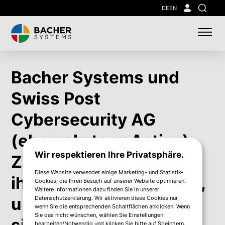
Skip
DE
EN
Suche
to
main
content
Bacher Systems und
Swiss Post
Cybersecurity AG
(ehemals terreActive):
Wir respektieren Ihre Privatsphäre.
Zwei IT-Profis bündeln
Diese Website verwendet einige Marketing- und Statistik-
ihre Stärken als Partner,
Cookies, die Ihren Besuch auf unserer Website optimieren.
Weitere Informationen dazu finden Sie in unserer
um Österreichs IT
Datenschutzerklärung. Wir aktivieren diese Cookies nur,
wenn Sie die entsprechenden Schaltflächen anklicken. Wenn
Sie das nicht wünschen, wählen Sie Einstellungen
sicherer zu machen
bearbeiten/Notwendig und klicken Sie bitte auf Speichern.