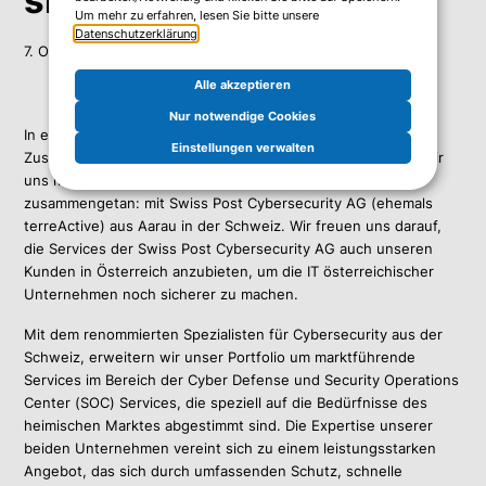
Um mehr zu erfahren, lesen Sie bitte unsere
Datenschutzerklärung
.
7. Okt. 2024
Alle akzeptieren
Nur notwendige Cookies
In einer Zeit, in der Cyberbedrohungen stetig zunehmen, ist
Einstellungen verwalten
Zusammenarbeit der Schlüssel zum Erfolg. Deshalb haben wir
uns mit einem führenden IT-Profi am Markt als Partner
zusammengetan: mit Swiss Post Cybersecurity AG (ehemals
terreActive) aus Aarau in der Schweiz. Wir freuen uns darauf,
die Services der Swiss Post Cybersecurity AG auch unseren
Kunden in Österreich anzubieten, um die IT österreichischer
Unternehmen noch sicherer zu machen.
Mit dem renommierten Spezialisten für Cybersecurity aus der
Schweiz, erweitern wir unser Portfolio um marktführende
Services im Bereich der Cyber Defense und Security Operations
Center (SOC) Services, die speziell auf die Bedürfnisse des
heimischen Marktes abgestimmt sind. Die Expertise unserer
beiden Unternehmen vereint sich zu einem leistungsstarken
Angebot, das sich durch umfassenden Schutz, schnelle