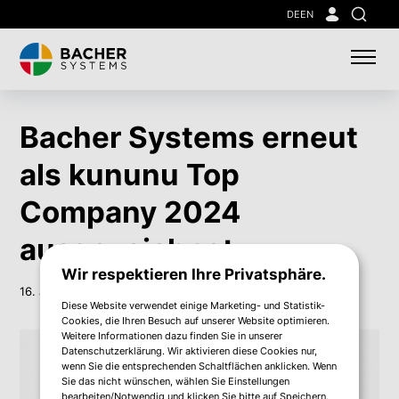
Skip
DE
EN
Suche
to
main
content
Bacher Systems erneut
als kununu Top
Company 2024
ausgezeichnet
Wir respektieren Ihre Privatsphäre.
16. Jän. 2024
Diese Website verwendet einige Marketing- und Statistik-
Cookies, die Ihren Besuch auf unserer Website optimieren.
Weitere Informationen dazu finden Sie in unserer
Datenschutzerklärung. Wir aktivieren diese Cookies nur,
wenn Sie die entsprechenden Schaltflächen anklicken. Wenn
Sie das nicht wünschen, wählen Sie Einstellungen
bearbeiten/Notwendig und klicken Sie bitte auf Speichern.