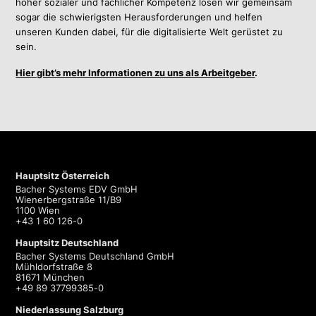
hoher sozialer und fachlicher Kompetenz lösen wir gemeinsam
sogar die schwierigsten Herausforderungen und helfen
unseren Kunden dabei, für die digitalisierte Welt gerüstet zu
sein.
Hier gibt’s mehr Informationen zu uns als Arbeitgeber
.
Hauptsitz Österreich
Bacher Systems EDV GmbH
Wienerbergstraße 11/B9
1100 Wien
+43 1 60 126-0
Hauptsitz Deutschland
Bacher Systems Deutschland GmbH
Mühldorfstraße 8
81671 München
+49 89 37799385-0
Niederlassung Salzburg