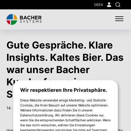
Skip
DE
EN
Suche
to
main
content
Gute Gespräche. Klare
Insights. Kaltes Bier. Das
war unser Bacher
Kundenforum in
Wir respektieren Ihre Privatsphäre.
Salzburg.
Diese Website verwendet einige Marketing- und Statistik-
Cookies, die Ihren Besuch auf unserer Website optimieren.
14. Okt. 2025
Weitere Informationen dazu finden Sie in unserer
Datenschutzerklärung. Wir aktivieren diese Cookies nur,
wenn Sie die entsprechenden Schaltflächen anklicken. Wenn
Sie das nicht wünschen, wählen Sie Einstellungen
bearbeiten/Notwendig und klicken Sie bitte auf Speichern.
Von der Keynote "IT-Management durch die Krise" über Identity