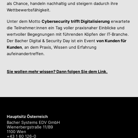
als Chance, handeln nachhaltig und steigern dadurch ihre
Wettbewerbsfähigkeit.
Unter dem Motto
Cybersecurity trifft Digitalisierung
erwartete
die Teilnehmer:innen ein Tag voller praxisnaher Einblicke und
wertvoller Begegnungen mit führenden Köpfen der IT-Branche.
Der Bacher Digital & Security Day ist ein Event
von Kunden für
Kunden
, an dem Praxis, Wissen und Erfahrung
aufeinandertreffen.
Sie wollen mehr wissen? Dann folgen Sie dem Link.
Hauptsitz Österreich
Bacher Systems EDV GmbH
Wienerbergstraße 11/B9
1100 Wien
+43 1 60 126-0