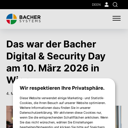
Skip
DE
EN
Suche
to
main
content
Das war der Bacher
Digital & Security Day
am 10. März 2026 in
Wien
Wir respektieren Ihre Privatsphäre.
4. März 2026
Diese Website verwendet einige Marketing- und Statistik-
Cookies, die Ihren Besuch auf unserer Website optimieren.
Weitere Informationen dazu finden Sie in unserer
Datenschutzerklärung. Wir aktivieren diese Cookies nur,
wenn Sie die entsprechenden Schaltflächen anklicken. Wenn
Sie das nicht wünschen, wählen Sie Einstellungen
bearbeiten/Notwendig und klicken Sie bitte auf Speichern.