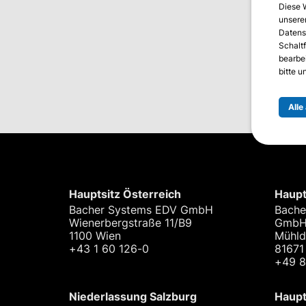
Diese 
unserer
Datens
Schalt
bearbe
bitte 
Alle
Hauptsitz Österreich
Haupt
Bacher Systems EDV GmbH
Bache
Wienerbergstraße 11/B9
Gmb
1100 Wien
Mühld
+43 1 60 126-0
81671
+49 
Niederlassung Salzburg
Haupt