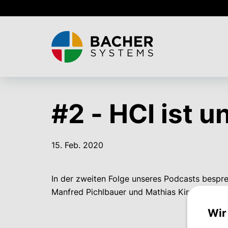
Skip
to
main
content
#2 - HCI ist u
15. Feb. 2020
In der zweiten Folge unseres Podcasts bespre
Manfred Pichlbauer und Mathias Kirschner ihr
Wir