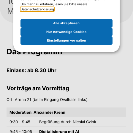
10 März 2026, Ovalhalle im
Um mehr zu erfahren, lesen Sie bitte unsere
Museumsquartier Wien
Datenschutzerklärung
.
Alle akzeptieren
Nur notwendige Cookies
Einstellungen verwalten
Das Programm
Einlass: ab 8.30 Uhr
Vorträge am Vormittag
Ort: Arena 21 (beim Eingang Ovalhalle links)
Moderation: Alexander Krenn
9:30 - 9:45
Begrüßung durch Nicolai Czink
9:45 - 10:05
Digitalisierung mit AI