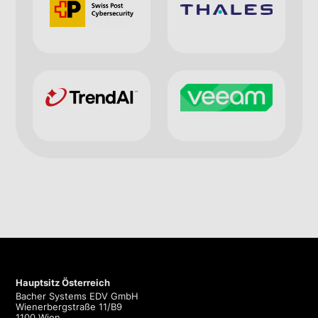
Hauptsitz Österreich
Bacher Systems EDV GmbH
Wienerbergstraße 11/B9
1100 Wien