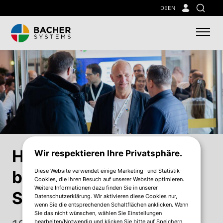
Skip
DE
EN
Suche
to
main
content
Herzlich willkommen
Wir respektieren Ihre Privatsphäre.
Diese Website verwendet einige Marketing- und Statistik-
beim Bacher Digital &
Cookies, die Ihren Besuch auf unserer Website optimieren.
Weitere Informationen dazu finden Sie in unserer
Security Day!
Datenschutzerklärung. Wir aktivieren diese Cookies nur,
wenn Sie die entsprechenden Schaltflächen anklicken. Wenn
Sie das nicht wünschen, wählen Sie Einstellungen
bearbeiten/Notwendig und klicken Sie bitte auf Speichern.