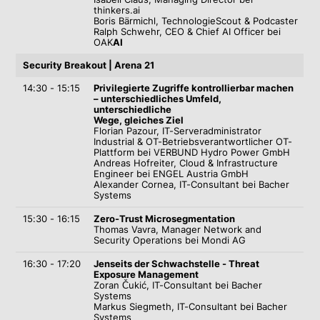
thinkers.ai
Boris Bärmichl,
TechnologieScout & Podcaster
Ralph Schwehr, CEO & Chief AI Officer bei
OAK
AI
Security Breakout | Arena 21
14:30 - 15:15
Privilegierte Zugriffe kontrollierbar machen
– unterschiedliches Umfeld,
unterschiedliche
Wege, gleiches Ziel
Florian Pazour, IT-Serveradministrator
Industrial & OT-Betriebsverantwortlicher OT-
Plattform bei VERBUND Hydro Power GmbH
Andreas Hofreiter, Cloud & Infrastructure
Engineer bei ENGEL Austria GmbH
Alexander Cornea, IT-Consultant bei Bacher
Systems
15:30 - 16:15
Zero-Trust Microsegmentation
Thomas Vavra, Manager Network and
Security Operations bei Mondi AG
16:30 - 17:20
Jenseits der Schwachstelle - Threat
Exposure Management
Zoran Čukić, IT-Consultant bei Bacher
Systems
Markus Siegmeth, IT-Consultant bei Bacher
Systems