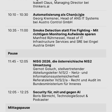
Isabell Claus, Managing Director bei
thinkers.ai
10:10 - 10:30
Automatisierung als Chan(c/g)e
Georg Kremsner, Head of ANS IT Systems
bei Austro Control GmbH
10:35 - 11:00
Smoke Detection statt Fire Fighting - Mit
richtigem Monitoring Aufwände sparen
Manfred Rührnessel, Head of IT
Infrastructure Services and SRE bei Engel
Austria GmbH
Pause
11:45 - 12:05
NISG 2026, die österreichische NIS2
Umsetzung
Gernot Goluch,
stellvertretender
Abteilungsleiter IV/S/2 - Netz- und
Informationssystemsicherheit
Referatsleiter IV/S/2/a - Recht und Audit im
Bundesministerium für Inneres
12:05 - 12:25
Security für, mit und gegen AI
Boris Bärmichl, TechnologieScout &
Podcaster
Mittagspause