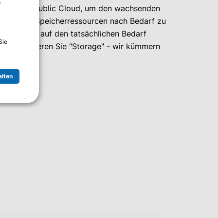
f
ter und die Public Cloud, um den wachsenden
ität, Ihre Speicherressourcen nach Bedarf zu
age Kosten auf den tatsächlichen Bedarf
Sie
rn. Konsumieren Sie "Storage" - wir kümmern
alten