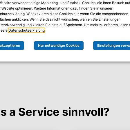
Website verwendet einige Marketing- und Statistik-Cookies, die Ihren Besuch au
rbare, sichere und kosteneffiziente Lösung für das Datacen
 Website optimieren. Weitere Informationen dazu finden Sie in unserer
 decken. Unsere STaaS-Lösungen bieten Ihnen die Flexibil
chutzerklärung. Wir aktivieren diese Cookies nur, wenn Sie die entsprechenden
flächen anklicken. Wenn Sie das nicht wünschen, wählen Sie Einstellungen
teure Hardware investieren zu müssen. Sie können Ihre Stor
iten/Notwendig und klicken Sie bitte auf Speichern. Um mehr zu erfahren, lesen 
 erlangen und damit Ihre Kosten von CAPEX auf OPEX verlage
unsere
Datenschutzerklärung
.
 akzeptieren
Nur notwendige Cookies
Einstellungen verw
s a Service sinnvoll?