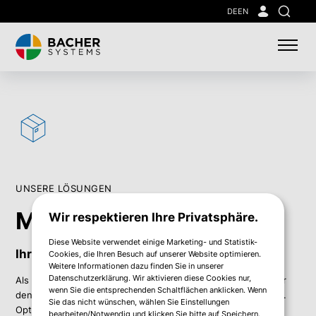
Skip
DE
EN
Suche
to
main
content
UNSERE LÖSUNGEN
Managed Storage
Wir respektieren Ihre Privatsphäre.
Diese Website verwendet einige Marketing- und Statistik-
Ihr Storage. Unsere Verantwortung.
Cookies, die Ihren Besuch auf unserer Website optimieren.
Weitere Informationen dazu finden Sie in unserer
Datenschutzerklärung. Wir aktivieren diese Cookies nur,
Als erfahrenster NetApp-Partner in Österreich sorgen wir für
wenn Sie die entsprechenden Schaltflächen anklicken. Wenn
den
Betrieb und die Wartung Ihrer NetApp-Storage-Systeme.
Sie das nicht wünschen, wählen Sie Einstellungen
Optimieren
Sie die Qualität und Verfügbarkeit Ihrer Storage-
bearbeiten/Notwendig und klicken Sie bitte auf Speichern.