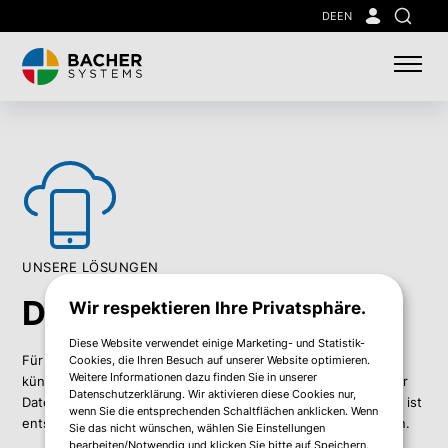
Skip
DE
EN
Suche
to
main
content
UNSERE LÖSUNGEN
Data & Service Mobility
Wir respektieren Ihre Privatsphäre.
Diese Website verwendet einige Marketing- und Statistik-
Für Unternehmen wird es immer wichtiger, bestehende und
Cookies, die Ihren Besuch auf unserer Website optimieren.
Weitere Informationen dazu finden Sie in unserer
künftige Workloads flexibel bereitzustellen. Die Mobilität ihrer
Datenschutzerklärung. Wir aktivieren diese Cookies nur,
Daten und Services On-Premises und in Cloud-Umgebungen ist
wenn Sie die entsprechenden Schaltflächen anklicken. Wenn
entscheidend, um die Anforderungen der Kunden zu erfüllen.
Sie das nicht wünschen, wählen Sie Einstellungen
bearbeiten/Notwendig und klicken Sie bitte auf Speichern.