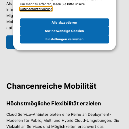
Als Ihr Denkpartner unterstützen wir Sie beim Planen,
Um mehr zu erfahren, lesen Sie bitte unsere
Datenschutzerklärung
.
Integrieren und dem Betrieb Ihrer Services sowie beim
Migrieren Ihrer Daten. Das alles unter Berücksichtigung der
Mobilitäts-Anforderungen, damit Ihre Geschäftsprozesse
Alle akzeptieren
optimal laufen.
Nur notwendige Cookies
Einstellungen verwalten
Ich möchte mehr wissen
Chancenreiche Mobilität
Höchstmögliche Flexibilität erzielen
Cloud Service-Anbieter bieten eine Reihe an Deployment-
Modellen für Public, Multi und Hybrid Cloud-Umgebungen. Die
Vielzahl an Services und Möglichkeiten erschwert das