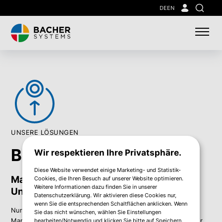
Skip
DE
EN
Suche
to
main
content
UNSERE LÖSUNGEN
Business Continuity
Wir respektieren Ihre Privatsphäre.
Diese Website verwendet einige Marketing- und Statistik-
Maximale Resilienz und Sicherheit für Ihr
Cookies, die Ihren Besuch auf unserer Website optimieren.
Weitere Informationen dazu finden Sie in unserer
Unternehmen
Datenschutzerklärung. Wir aktivieren diese Cookies nur,
wenn Sie die entsprechenden Schaltflächen anklicken. Wenn
Nur das wirksame Zusammenspiel aus Business Continuity
Sie das nicht wünschen, wählen Sie Einstellungen
Management und Cybersecurity schützt Ihr Unternehmen vor
bearbeiten/Notwendig und klicken Sie bitte auf Speichern.