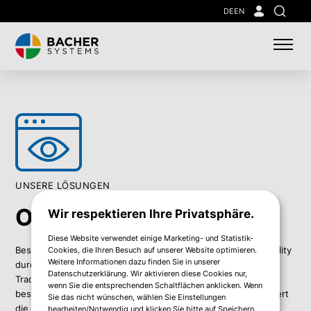
Skip
DE
EN
Suche
to
main
content
UNSERE LÖSUNGEN
Observability
Wir respektieren Ihre Privatsphäre.
Diese Website verwendet einige Marketing- und Statistik-
Besonders bei komplexen IT-Infrastrukturen sorgt
Observability
Cookies, die Ihren Besuch auf unserer Website optimieren.
Weitere Informationen dazu finden Sie in unserer
d
urch
ganzheitliches Monitoring von
Metriken, Logs
,
un
d
Datenschutzerklärung. Wir aktivieren diese Cookies nur,
Traces
und Events
für eine
umfassende
Transparenz – und
wenn Sie die entsprechenden Schaltflächen anklicken. Wenn
beschleunigt Fehlersuche, reduziert Downtime und verbessert
Sie das nicht wünschen, wählen Sie Einstellungen
die User Experience.
bearbeiten/Notwendig und klicken Sie bitte auf Speichern.