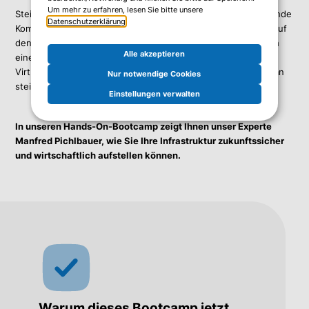
Um mehr zu erfahren, lesen Sie bitte unsere
Steigende Lizenzkosten, neue Vertragsmodelle und wachsende
Datenschutzerklärung
.
Komplexität stellen viele Virtualisierungsplattformen aktuell auf
den Prüfstand. Die zentrale Frage lautet dabei: Wie lässt sich
Alle akzeptieren
eine leistungsfähige, stabile und zukunftssichere
Virtualisierungsumgebung betreiben – ohne sich langfristig an
Nur notwendige Cookies
steigende Kosten und komplexe Lizenzmodelle zu binden?
Einstellungen verwalten
In unseren Hands-On-Bootcamp zeigt Ihnen unser Experte
Manfred Pichlbauer, wie Sie Ihre Infrastruktur zukunftssicher
und wirtschaftlich aufstellen können.
Warum dieses Bootcamp jetzt