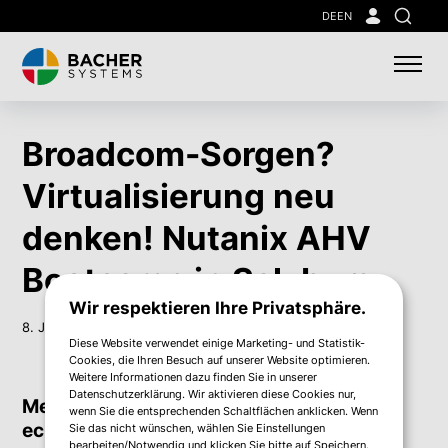
Skip
DE
EN
Suche
to
main
content
Broadcom-Sorgen?
Virtualisierung neu
denken! Nutanix AHV
Bootcamp in Salzburg
Wir respektieren Ihre Privatsphäre.
8. Juni 2026
Diese Website verwendet einige Marketing- und Statistik-
Cookies, die Ihren Besuch auf unserer Website optimieren.
Weitere Informationen dazu finden Sie in unserer
Datenschutzerklärung. Wir aktivieren diese Cookies nur,
Mehr Freiheit. Weniger Kosten. Und eine
wenn Sie die entsprechenden Schaltflächen anklicken. Wenn
echte Alternative für Virtualisierung.
Sie das nicht wünschen, wählen Sie Einstellungen
bearbeiten/Notwendig und klicken Sie bitte auf Speichern.