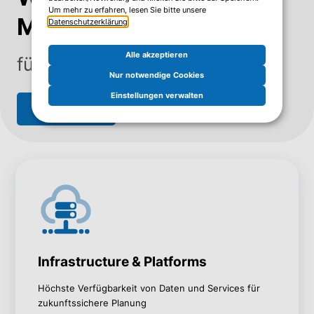
Um mehr zu erfahren, lesen Sie bitte unsere
M
it
verantwortung
Datenschutzerklärung
.
Alle akzeptieren
für den Mehrwert Ihrer IT
Nur notwendige Cookies
Einstellungen verwalten
Jetzt anfragen
Infrastructure & Platforms
Höchste Verfügbarkeit von Daten und Services für
zukunftssichere Planung